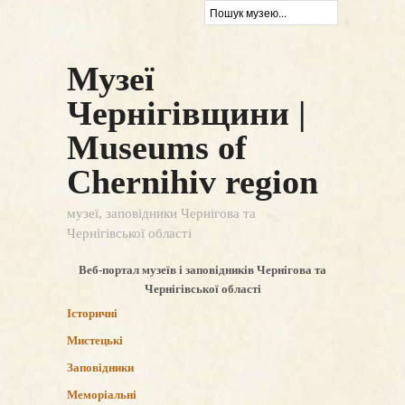
Музеї
Чернігівщини |
Museums of
Chernihiv region
музеї, заповідники Чернігова та
Чернігівської області
Веб-портал музеїв і заповідників Чернігова та
Чернігівської області
Історичні
Мистецькі
Заповідники
Меморіальні