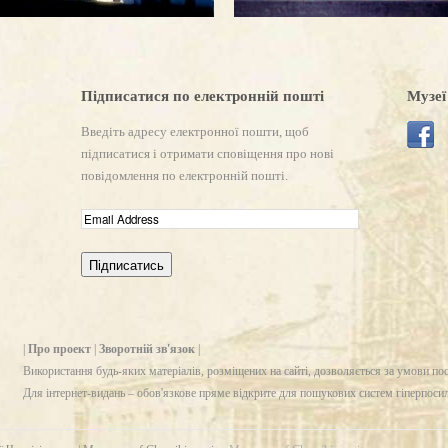
Підписатися по електронній пошті
Музеї
Введіть адресу електронної пошти, щоб
підписатися і отримати сповіщення про нові
повідомлення по електронній пошті.
|
Про проект
|
Зворотній зв'язок
|
Використання будь-яких матеріалів, розміщених на сайті, дозволяється за умови по
Для інтернет-видань – обов'язкове пряме відкрите для пошукових систем гіперпоси