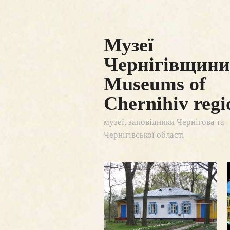
Музеї
Чернігівщини 
Museums of
Chernihiv regi
музеї, заповідники Чернігова та
Чернігівської області