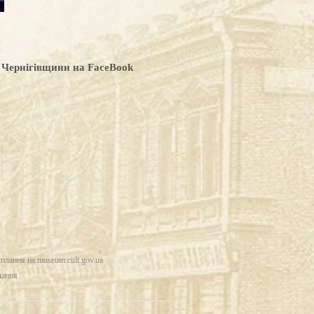
 Чернігівщини на FaceBook
силання на
museum.cult.gov.ua
лання