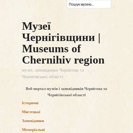
Музеї
Чернігівщини |
Museums of
Chernihiv region
музеї, заповідники Чернігова та
Чернігівської області
Веб-портал музеїв і заповідників Чернігова та
Чернігівської області
Історичні
Мистецькі
Заповідники
Меморіальні