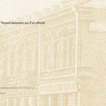
 Чернігівщини на FaceBook
силання на
museum.cult.gov.ua
лання