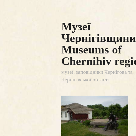
Музеї
Чернігівщини 
Museums of
Chernihiv regi
музеї, заповідники Чернігова та
Чернігівської області