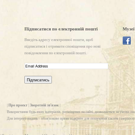
Підписатися по електронній пошті
Музеї
Введіть адресу електронної пошти, щоб
підписатися і отримати сповіщення про нові
повідомлення по електронній пошті.
|
Про проект
|
Зворотній зв'язок
|
Використання будь-яких матеріалів, розміщених на сайті, дозволяється за умови по
Для інтернет-видань – обов'язкове пряме відкрите для пошукових систем гіперпоси