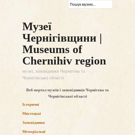
Музеї
Чернігівщини |
Museums of
Chernihiv region
музеї, заповідники Чернігова та
Чернігівської області
Веб-портал музеїв і заповідників Чернігова та
Чернігівської області
Історичні
Мистецькі
Заповідники
Меморіальні