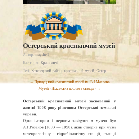
Остерський краєзнавчий музей
Автор:
maysheff
Категорія:
Краєзнавчі
Теґі:
Козелецький район
,
краєзнавчий музей
,
Остер
← Прилуцький краєзнавчий музей ім. В.І.Маслова
Музей «Ніжинська поштова станція» →
Остерський краєзнавчий музей заснований у
жовтні 1908 року рішенням Остерської земської
управи.
Організатором і першим завідуючим музею був
А.Г.Розанов (1883 — 1950), який створив при музеї
метеорологічну і гідробіологічну станції, станції