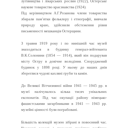
лугівництва і лікарських рослин (1922), Остерське
наукове товариство краєзнавства (1924).
Під керівництвом А.Г.Розанова члени товариства
збирали пам’ятки фольклору і етнографії, вивчали
природу краю, здійснили обстеження рівня
письменності мешканців Остерщини.
З травня 1919 року і по нинішній час музей
знаходиться в будинку генерал-лейтенанта
В.К.Солонини (1854 — 1914), який він подарував
місту Остру в довічне володіння. Споруджений
будинок у 1898 році. У ньому до наших днів
збереглися чудові кахляні груби та камін.
До Великої Вітчизняної війни 1941 — 1945 рр. в
музеї налічувалось кілька тисяч унікальних
експонатів. Під час окупації району німецько-
фашистськими загарбниками в 1941 — 1943 рр.
музейні цінності були пограбовані.
Більшість колекцій музею зібрані в повоєнний час.