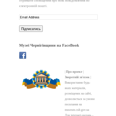
отримати сповіщення про нові повідомлення по
електронній пошті.
Музеї Чернігівщини на FaceBook
|
Про проект
|
Зворотній зв'язок
|
Використання будь-
яких матеріалів,
розміщених на сайті,
дозволяється за умови
посилання на
museum.cult.gov.ua
Для інтернет-видань –