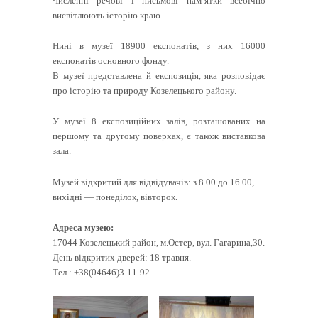
Численні речові і письмові пам’ятки всебічно
висвітлюють історію краю.
Нині в музеї 18900 експонатів, з них 16000
експонатів основного фонду.
В музеї представлена й експозиція, яка розповідає
про історію та природу Козелецького району.
У музеї 8 експозиційних залів, розташованих на
першому та другому поверхах, є також виставкова
зала.
Музей відкритий для відвідувачів: з 8.00 до 16.00,
вихідні — понеділок, вівторок.
Адреса музею:
17044 Козелецький район, м.Остер, вул. Гагарина,30.
День відкритих дверей: 18 травня.
Тел.: +38(04646)3-11-92