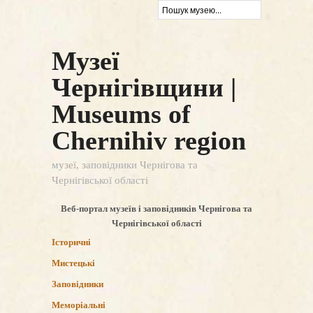
Музеї
Чернігівщини |
Museums of
Chernihiv region
музеї, заповідники Чернігова та
Чернігівської області
Веб-портал музеїв і заповідників Чернігова та
Чернігівської області
Історичні
Мистецькі
Заповідники
Меморіальні