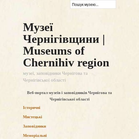
Музеї
Чернігівщини |
Museums of
Chernihiv region
музеї, заповідники Чернігова та
Чернігівської області
Веб-портал музеїв і заповідників Чернігова та
Чернігівської області
Історичні
Мистецькі
Заповідники
Меморіальні