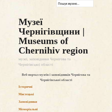
Музеї
Чернігівщини |
Museums of
Chernihiv region
музеї, заповідники Чернігова та
Чернігівської області
Веб-портал музеїв і заповідників Чернігова та
Чернігівської області
Історичні
Мистецькі
Заповідники
Меморіальні