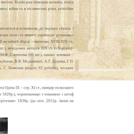
маєтки, Біловезька німецька колонія, голод
ної війни та в післявоєнні роки, релігійне
ідносяться в основному до перших століть І
ська хата» та вишиті українські рушники і
В музейній збірці – іконопис ХVІІІ-ХІХ ст.,
.), невідомих авторів ХІХ ст. («Торговці-
 М.Ф. Сліпченка (80 шт.), наших земляків –
уйлова, В.В. Мєднікової, А.Т. Дудніка, Г.П.
а, С. Химочки (всього 92 роботи), чеських
 Одіна ІХ – сер. ХІ ст., панцир польського
м 1829р.), чорнильницю з чеканкою і штоф
трітення» 1838р. (до поч. 2012р. ікони на