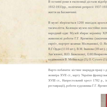
В останні роки в експозиції дістали відоб
1932-1933рр., політичні репресії 1937-193
життя на Бахмаччині.
В музеї зберігається 1200 знахідок археол
тисячоліття. Колекція музею постійно поп
народний одяг. Музей збирає кераміку ХІХ-Х
живописні роботи Г.Г. Яременка (закінчив
евреї», портрет козачки Молчанової, О. Ян
В.Г.Орди (1110 шт.), В.М. Іванова (39 шт.)
Зав’ялової, Н.О. Баженової, О.Ю.Некрасов
художників В. Мейвальда (3), О. Сухого (1)
Варто побачити: кістяне знаряддя праці з 
жовніра ХVІІ ст., карту України француз
ХVІІІ ст., Напрестольний хрест 1782 р., 
реставрації), роботи художника Г.Г. Яремен