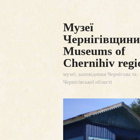
Музеї
Чернігівщини 
Museums of
Chernihiv regi
музеї, заповідники Чернігова та
Чернігівської області