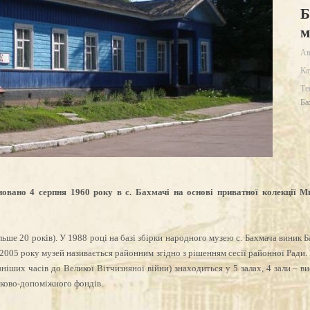
Б
м
Ав
Ка
Те
Ба
новано 4 серпня 1960 року в с. Бахмачі на основі приватної колекції 
е 20 років). У 1988 році на базі збірки народного музею с. Бахмача виник Б
2005 року музей називається районним згідно з рішенням сесії районної Ради
вніших часів до Великої Вітчизняної війни) знаходиться у 5 залах, 4 зали – в
уково-допоміжного фондів.