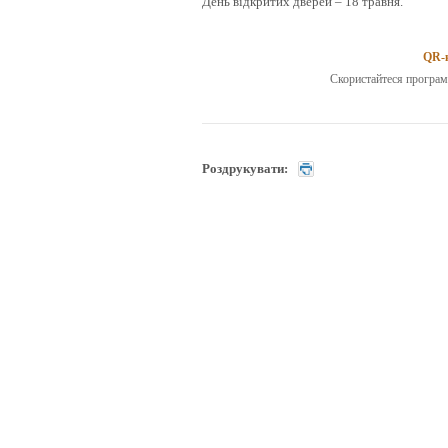
День відкритих дверей – 18 травня.
QR-
Скористайтеся програм
Роздрукувати: