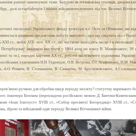
раження раніше замовчувані теми: Батурин як гетьманська столиця, дворянські 
8рр., долі остарбайтерів і наших військовополонених під час Великої Вітчизня
огічної експедиції Українського фонду культури в с. Осіч та Обмачево, які в
овнюється цікавими предметами побуту минулого, про що свідчить зал «Україн
ХІ ст., меблі ХІХ- поч. ХХ ст., які частково знаходять місце і в експозиції. 
 Петербурзьку академію мистецтв у 1904 році по класу В. Маковського; 39 шт
іної та ін.), народні картини ХХ ст., роботи заслуженого художника України
, російських художників Н.Н. Геденідзе, О.В. Вєтрова, О.І. Агафонової, Н.М. Ман
а, А.О. Ремиги, В. Степашкіна, В. Самаріна, М. Брусніковського, А.Соловцов
.
дерев’яною ручкою для обробки шкур періоду неоліту? cтатуетку варязького бога
ького інженера Боплана (перекладена російською мовою Д. Бантиш-Каменськи
ікони «Іоан Златоуст» ХVІІІ ст., «Собор пресвятої Богородиці» ХVІІІ ст., «С
ка, зброю та військовий одяг періоду Великої Вітчизняної війни.