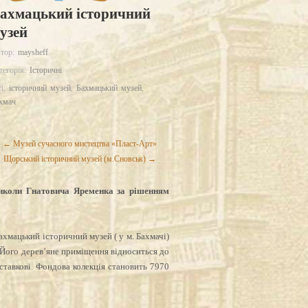
ахмацький історичний
узей
тор:
maysheff
тегорія:
Історичні
ґі:
історичний музей
,
Бахмацький музей
,
хмач
← Музей сучасного мистецтва «Пласт-Арт»
Щорський історичний музей (м.Сновськ) →
Миколи Гнатовича Яременка за рішенням
ахмацький історичний музей ( у м. Бахмачі)
. Його дерев’яне приміщення відноситься до
иставкові. Фондова колекція становить 7970