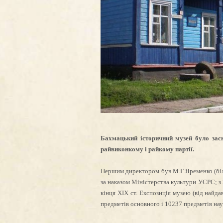
Бахмацький історичний музей було зас
райвиконкому і райкому партії.
Першим директором був М.Г.Яременко (більш
за наказом Міністерства культури УСРС; з 
кінця ХІХ ст. Експозиція музею (від найда
предметів основного і 10237 предметів на