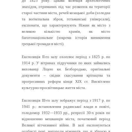
до 1825 року. Цікава колекція археологічних
знахідок, отриманих під час розкопок на території
старої частини міста, речей козацької доби (холодна
та вогнепальна зброя, гетьманські універсали),
експонати, що характеризують Ніжин як місто з
великою кількістю храмів, як місто
багатонаціональне (зокрема історія виникнення
грецької громади в місті).
Експозиція II-го залу охоплює період з 1825 р. по
1914 р. У вітринах підручники по яких займались
вихованці Ліцею кн. Безбородько, оригінальні
документи – свідки скасування кріпацтва та
прогресивних реформ кінця XIX ст. Висвітлено
культурно-просвітницьке життя міста.
Експозиція III-го залу зображує період з 1917 р. по
1941 р.: встановлення радянської влади в повіті,
голодомор 1932—1933 рр., репресії 30-х років по
відношенню мешканців міста, початковий період
Великої вітчизняної війни. В залі експонуються
особисті речі, нагороди ніжинців, що зі зброєю в