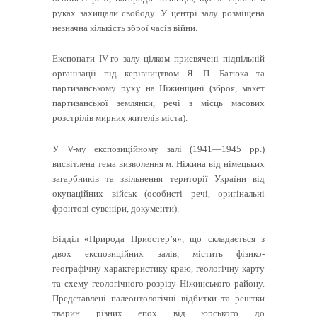
руках захищали свободу. У центрі залу розміщена
незначна кількість зброї часів війни.
Експонати IV-го залу цілком присвячені підпільній
організації під керівництвом Я. П. Батюка та
партизанському руху на Ніжинщині (зброя, макет
партизанської землянки, речі з місць масових
розстрілів мирних жителів міста).
У V-му експозиційному залі (1941—1945 рр.)
висвітлена тема визволення м. Ніжина від німецьких
загарбників та звільнення території України від
окупаційних військ (особисті речі, оригінальні
фронтові сувеніри, документи).
Відділ «Природа Приостер’я», що складається з
двох експозиційних залів, містить фізико-
географічну характеристику краю, геологічну карту
та схему геологічного розрізу Ніжинського району.
Представлені палеонтологічні відбитки та рештки
тварин різних епох від юрського до