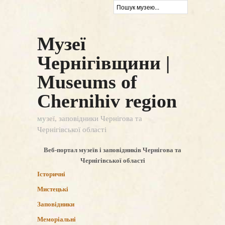
Музеї
Чернігівщини |
Museums of
Chernihiv region
музеї, заповідники Чернігова та
Чернігівської області
Веб-портал музеїв і заповідників Чернігова та
Чернігівської області
Історичні
Мистецькі
Заповідники
Меморіальні