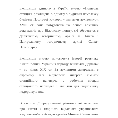
Експозиція єдиного в Україні музею «Поштова
станція» розміщена в одному з будинків комплексу
будівель Поштової контори – пам’ятки архітектури
XVIII ст. вона побудована на основі архівних
документів про Ніжинську пошту, які збереглися в
Державному історичному архіві м. Києва і
Центральному історичному архіві Санкт-
Петербургу.
Експозиція музею присвячена історії розвитку
Кінної пошти України з періоду Київської Держави
– до кінця XIX ст. За архівними джерелами в
окремому залі відтворено інтер’єр кімнати
станційного наглядача з робочим місцем
станційного наглядача і місцями для відпочинку
подорожуючих.
В експозиції представлені різноманітні матеріали
про життя і творчість видатного українського
художника-баталіста, академіка Миколи Семеновича