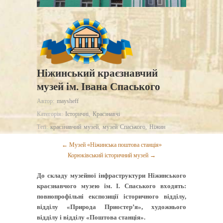
Ніжинський краєзнавчий
музей ім. Івана Спаського
Автор:
maysheff
Категорія:
Історичні
,
Краєзнавчі
Теґі:
краєзнавчий музей
,
музей Спаського
,
Ніжин
← Музей «Ніжинська поштова станція»
Корюківський історичний музей →
До складу музейної інфраструктури Ніжинського
краєзнавчого музею ім. І. Спаського входять:
повнопрофільні експозиції історичного відділу,
відділу «Природа Приостер’я», художнього
відділу і відділу «Поштова станція».