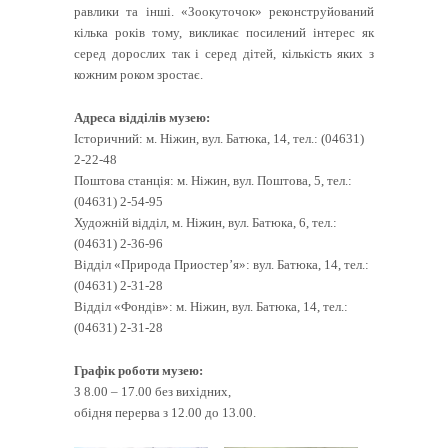
равлики та інші. «Зоокуточок» реконструйований
кілька років тому, викликає посилений інтерес як
серед дорослих так і серед дітей, кількість яких з
кожним роком зростає.
Адреса відділів музею:
Історичний: м. Ніжин, вул. Батюка, 14, тел.: (04631)
2-22-48
Поштова станція: м. Ніжин, вул. Поштова, 5, тел.:
(04631) 2-54-95
Художній відділ, м. Ніжин, вул. Батюка, 6, тел.:
(04631) 2-36-96
Відділ «Природа Приостер’я»: вул. Батюка, 14, тел.:
(04631) 2-31-28
Відділ «Фондів»: м. Ніжин, вул. Батюка, 14, тел.:
(04631) 2-31-28
Графік роботи музею:
З 8.00 – 17.00 без вихідних,
обідня перерва з 12.00 до 13.00.