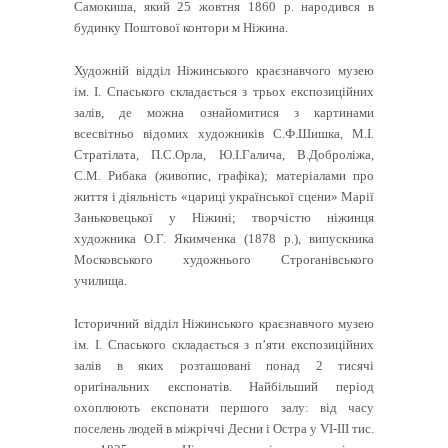
Самокиша, який 25 жовтня 1860 р. народився в
будинку Поштової контори м Ніжина.
Художній відділ Ніжинського краєзнавчого музею
ім. І. Спаського складається з трьох експозиційних
залів, де можна ознайомитися з картинами
всесвітньо відомих художників С.Ф.Шишка, М.І.
Стратілата, П.С.Орла, Ю.І.Галича, В.Доброліжа,
С.М. Рибака (живопис, графіка); матеріалами про
життя і діяльність «цариці української сцени» Марії
Заньковецької у Ніжині; творчістю ніжинця
художника О.Г. Якимченка (1878 р.), випускника
Московського художнього Строганівського
училища.
Історичний відділ Ніжинського краєзнавчого музею
ім. І. Спаського складається з п’яти експозиційних
залів в яких розташовані понад 2 тисячі
оригінальних експонатів. Найбільший період
охоплюють експонати першого залу: від часу
поселень людей в міжріччі Десни і Остра у VI-III тис.