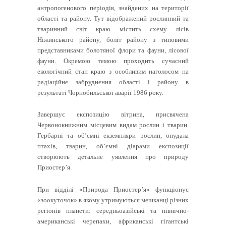
антропогенового періодів, знайдених на території
області та району. Тут відображений рослинний та
тваринний світ краю містить схему лісів
Ніжинського району, боліт району з типовими
представниками болотяної флори та фауни, лісової
фауни. Окремою темою проходить сучасний
екологічний стан краю з особливим наголосом на
радіаційне забруднення області і району в
результаті Чорнобильської аварії 1986 року.
Завершує експозицію вітрина, присвячена
Червонокнижним місцевим видам рослин і тварин.
Гербарні та об’ємні екземпляри рослин, опудала
птахів, тварин, об’ємні діарами експозиції
створюють детальне уявлення про природу
Приостер’я.
При відділі «Природа Приостер’я» функціонує
«зоокуточок» в якому утримуються мешканці різних
регіонів планети: середньоазійські та північно-
американські черепахи, африканські гігантські