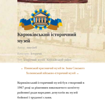
Корюківський історичний
музей
Автор:
maysheff
Категорія:
Історичні
Теґі:
історичний музей
,
Корюківський район
← Ніжинський краєзнавчий музей ім. Івана Спаського
Холминський військово-історичний музей →
Корюківський історичний музей був створений в
1967 році за рішенням виконавчого комітету
районної ради народних депутатів як музей
бойової і трудової слави.