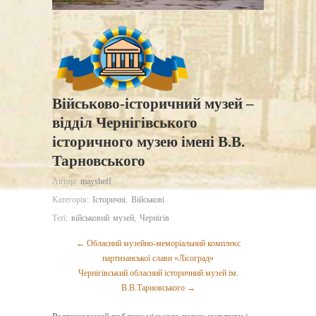
Військово-історичний музей –
відділ Чернігівського
історичного музею імені В.В.
Тарновського
Автор:
maysheff
Категорія:
Історичні
,
Військові
Теґі:
військовий музей
,
Чернігів
← Обласний музейно-меморіальний комплекс
партизанської слави «Лісоград»
Чернігівський обласний історичний музей ім.
В.В.Тарновського →