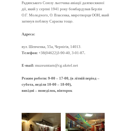
Радянського Союзу льотчика авіації далекосяжної
дії, який у серпні 1941 року бомбардував Берлін
О.Г. Молодчого, О. Власенка, миротворця ООН, який
загинув поблизу Сараєва тощо.
Адреса:
вул. Шевченка, 55а, Чернігів, 14013.
Телефон:
+38(04622)3-90-40, 3-01-87
.
E
-
mail
:
muzeumtarn@cg.ukrtel.net
Режим роботи: 9-00 – 17-00, (в літній період –
субота, неділя 10-00 – 18-00),
вихідні – понеділок, вівторок