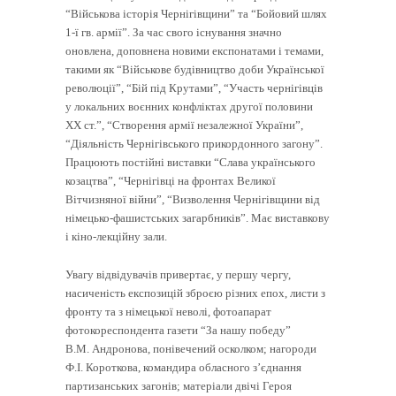
“Військова історія Чернігівщини” та “Бойовий шлях
1-ї гв. армії”. За час свого існування значно
оновлена, доповнена новими експонатами і темами,
такими як “Військове будівництво доби Української
революції”, “Бій під Крутами”, “Участь чернігівців
у локальних воєнних конфліктах другої половини
ХХ ст.”, “Створення армії незалежної України”,
“Діяльність Чернігівського прикордонного загону”.
Працюють постійні виставки “Слава українського
козацтва”, “Чернігівці на фронтах Великої
Вітчизняної війни”, “Визволення Чернігівщини від
німецько-фашистських загарбників”. Має виставкову
і кіно-лекційну зали.
Увагу відвідувачів привертає, у першу чергу,
насиченість експозицій зброєю різних епох, листи з
фронту та з німецької неволі, фотоапарат
фотокореспондента газети “За нашу победу”
В.М. Андронова, понівечений осколком; нагороди
Ф.І. Короткова, командира обласного з’єднання
партизанських загонів; матеріали двічі Героя