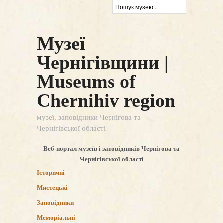
Музеї
Чернігівщини |
Museums of
Chernihiv region
музеї, заповідники Чернігова та
Чернігівської області
Веб-портал музеїв і заповідників Чернігова та
Чернігівської області
Історичні
Мистецькі
Заповідники
Меморіальні