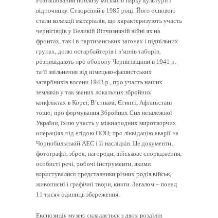
Розташований поблизу міського парку культури і
відпочинку. Створений в 1985 році. Його основою
стали колекції матеріалів, що характеризують участь
чернігівців у Великій Вітчизняній війні як на
фронтах, так і в партизанських загонах і підпільних
групах, долю остарбайтерів і в’язнів таборів,
розповідають про оборону Чернігівщини в 1941 р.
та її звільнення від німецько-фашистських
загарбників восени 1943 р., про участь наших
земляків у так званих локальних збройних
конфліктах в Кореї, В’єтнамі, Єгипті, Афганістані
тощо; про формування Збройних Сил незалежної
України, їхню участь у міжнародних миротворчих
операціях під егідою ООН; про ліквідацію аварії на
Чорнобильській АЕС і її наслідків. Це документи,
фотографії, зброя, нагороди, військове спорядження,
особисті речі, робочі інструменти, якими
користувалися представники різних родів військ,
живописні і графічні твори, книги. Загалом – понад
11 тисяч одиниць збереження.
Експозиція музею складається з двох розділів