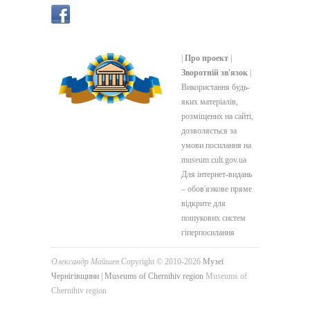
|
Про проект
|
Зворотній зв'язок
|
Використання будь-
яких матеріалів,
розміщених на сайті,
дозволяється за
умови посилання на
museum.cult.gov.ua
Для інтернет-видань
– обов'язкове пряме
відкрите для
пошукових систем
гіперпосилання
Олександр Майшев
Copyright © 2010-2026
Музеї
Чернігівщини | Museums of Chernihiv region
Museums of
Chernihiv region