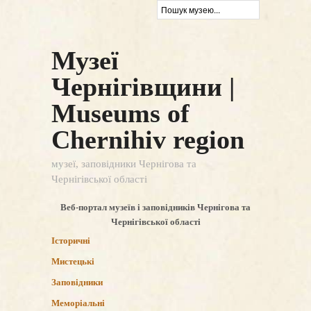
Музеї
Чернігівщини |
Museums of
Chernihiv region
музеї, заповідники Чернігова та
Чернігівської області
Веб-портал музеїв і заповідників Чернігова та
Чернігівської області
Історичні
Мистецькі
Заповідники
Меморіальні