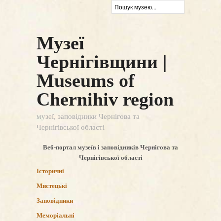
Музеї
Чернігівщини |
Museums of
Chernihiv region
музеї, заповідники Чернігова та
Чернігівської області
Веб-портал музеїв і заповідників Чернігова та
Чернігівської області
Історичні
Мистецькі
Заповідники
Меморіальні