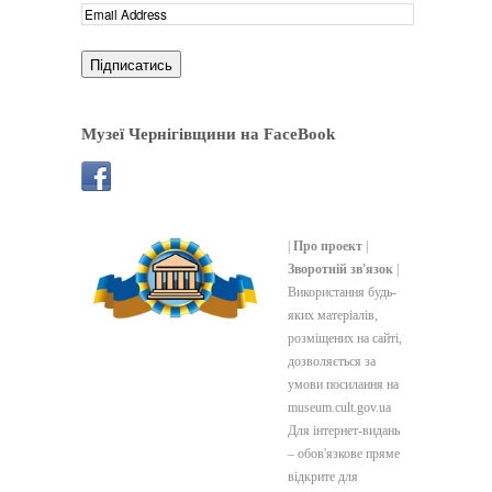
Музеї Чернігівщини на FaceBook
|
Про проект
|
Зворотній зв'язок
|
Використання будь-
яких матеріалів,
розміщених на сайті,
дозволяється за
умови посилання на
museum.cult.gov.ua
Для інтернет-видань
– обов'язкове пряме
відкрите для